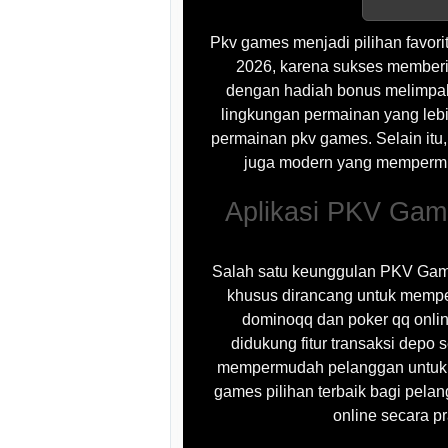
Pkv games menjadi pilihan favori
2026, karena sukses memberi
dengan hadiah bonus melimpah
lingkungan permainan yang lebih 
permainan pkv games. Selain itu
juga modern yang mempermu
Aplikasi PKV Game
Salah satu keunggulan PKV Games
khusus dirancang untuk mem
dominoqq dan poker qq onlin
didukung fitur transaksi depo 
mempermudah pelanggan untuk s
games pilihan terbaik bagi pela
online secara p