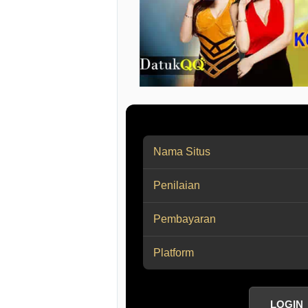
Nama Situs
Penilaian
Pembayaran
Platform
LOGIN