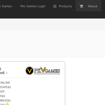
kv Games
Pkv Games Login
Products
Masuk
i
ard
50
si Standard
$
uded:
ONLINE
SELECTED
uded:
NDARQQ
y you or one client, in a single end
uded:
KER
ct which end users
are not
charged for.
uded:
UQQ
tal price includes the item price and a
uded:
MINOQQ
 fee.
uded:
 QIU