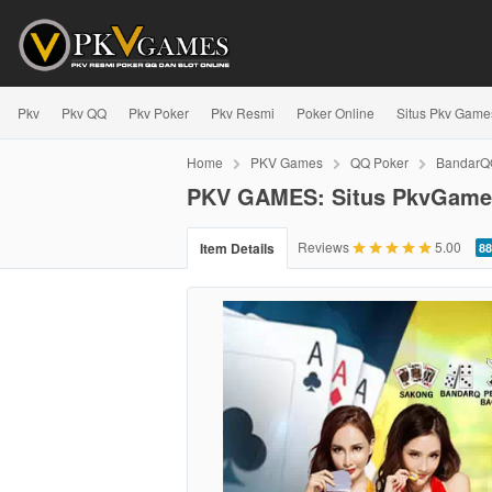
Pkv
Pkv QQ
Pkv Poker
Pkv Resmi
Poker Online
Situs Pkv Game
Home
PKV Games
QQ Poker
BandarQ
PKV GAMES: Situs PkvGames
5.00
Reviews
5.00
Item Details
88
stars