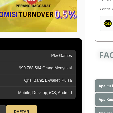
Lisensi
View
license
details
FA
Pkv Games
999.788.564 Orang Menyukai
Qris, Bank, E-wallet, Pulsa
Apa itu
Mobile, Desktop, iOS, Android
PKV Gam
Apa Keu
online 
permain
PKV Gam
DAFTAR