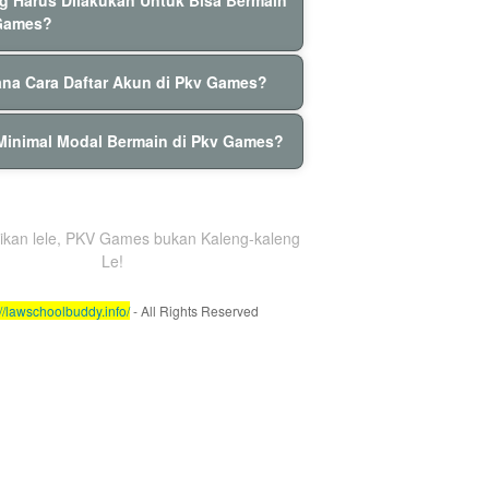
g Harus Dilakukan Untuk Bisa Bermain
i mobile yang memiliki sistem anti
Games?
 keamanan tingkat tinggi.
an melakukan pendaftaran akun
na Cara Daftar Akun di Pkv Games?
h dahulu di website resmi pkv
kemudian isi saldo sebagai modal
n klik menu register dan isi semua
Minimal Modal Bermain di Pkv Games?
n.
ri secara benar dan valid, bisa juga
bungi layanan pelanggan pkv
mes menawarkan modal bermain
elalui livechat.
kau 10 ribu.
 ikan lele, PKV Games bukan Kaleng-kaleng
Le!
://lawschoolbuddy.info/
- All Rights Reserved